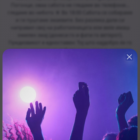
Погонци, оваа сабота не гледаме во телефони...
гледаме во небото ☀️ Во 18:00 Сабота се собираме
и ги пуштаме змаевите. Без разлика дали си
направил свој на работилницата или веќе имаш
омилен змај (донеси го и фати го ветерот).
Предизвикот е едноставен: Тој што најдобро ќе го
совлада ветерот не добива само аплауз, освојува
летање со авион над Скопје заедно со
@wingair_team Нема врска дали имаш 18 или 60
години. Ова е една од оние игри што сите нè
враќаат во детството. А кога ќе завршиме со
летањето, се враќаме во Погон на добра музика,
уште подобар муабет и промоција: Дружимата од
@redbullmakedonija плус ни спреми 2 коктелисо
Red Bull што ќе ни бидат на промо и Red Bull че по
промо цена. Пријавете се во порака за резевација
термин за летањето. Се гледаме во Погон