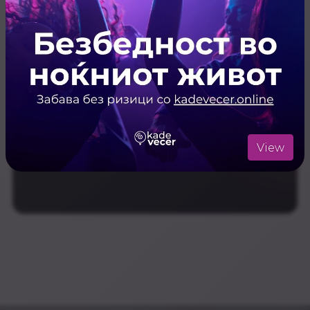
Share
Резервирај
Website
ARTISTS
Live Music
ЛОКАЦИЈА
Pogon Bar
View
Отвори ја локацијата во Google Maps