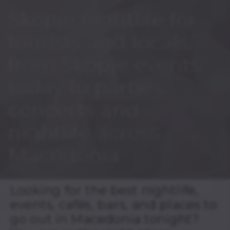
Skopje nightlife for
tourists and locals,
from Skopje events
today to parties,
concerts and
nightlife across
Macedonia.
Looking for the best nightlife,
events, cafés, bars, and places to
go out in Macedonia tonight?