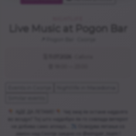
NIGHTLIFE
Live Music at Pogon Bar
📍
Pogon Bar
· Скопје
🗓️
11.07.2026
· Сабота
⏰ 18:00 — 23:00
Events in Скопје
Nightlife in Macedonia
Similar events
🪁 АЈДЕ ДА ЛЕТАМЕ! 🪁 Чиј змај ќе остане најдолго
во воздух? Тој што најдобро ќе го совлада ветерот
не добива само аплауз... ✈️ Освојува летање со
авион над Скопје заедно со @wingair_team !