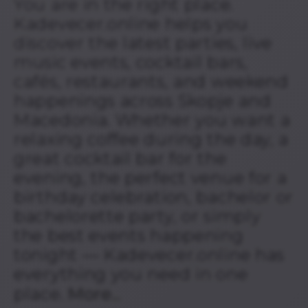
You are in the right place.
Kadevecer.online helps you
discover the latest parties, live
music events, cocktail bars,
cafés, restaurants, and weekend
happenings across Skopje and
Macedonia. Whether you want a
relaxing coffee during the day, a
great cocktail bar for the
evening, the perfect venue for a
birthday celebration, bachelor or
bachelorette party, or simply
the best events happening
tonight — Kadevecer.online has
everything you need in one
place.
More...