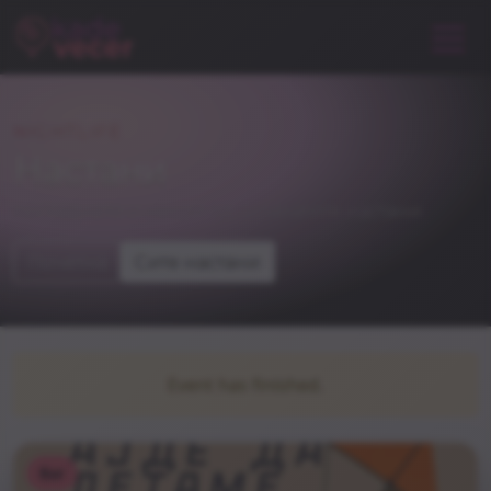
NIGHTLIFE
Настани
погледнете и некои од останатите настани
Почетна
Сите настани
Event has finished.
Bar